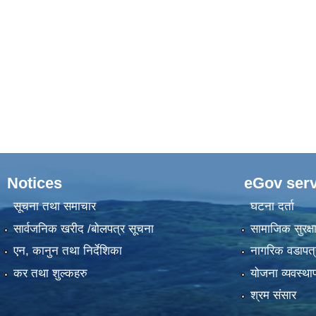
Notices
eGov serv
सूचना तथा समाचार
घटना दर्ता
सार्वजनिक खरीद /बोलपत्र सूचना
सामाजिक सुरक्ष
एन, कानुन तथा निर्देशिका
नागरिक वडापत्
कर तथा शुल्कहरु
योजना व्यवस्था
श्रम संसार