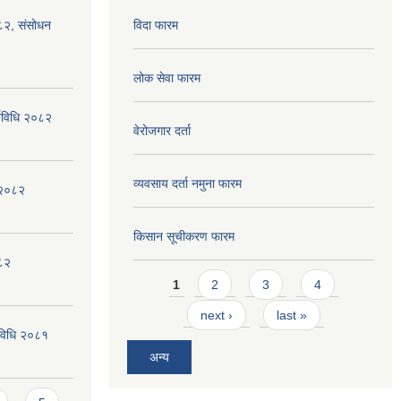
०८२, संसोधन
विदा फारम
लोक सेवा फारम
्यविधि २०८२
वेरोजगार दर्ता
व्यवसाय दर्ता नमुना फारम
न २०८२
किसान सूचीकरण फारम
०८२
Pages
1
2
3
4
next ›
last »
्यविधि २०८१
अन्य