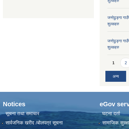
शुल्कहरु
जन्तेढुङ्गा ग
शुल्कहरु
जन्तेढुङ्गा ग
शुल्कहरु
Pages
1
2
अन्य
Notices
eGov serv
सूचना तथा समाचार
घटना दर्ता
सार्वजनिक खरीद /बोलपत्र सूचना
सामाजिक सुरक्ष