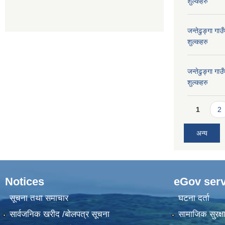
शुल्कहरु
जन्तेढुङ्गा ग
शुल्कहरु
जन्तेढुङ्गा ग
शुल्कहरु
Pages
1
2
अन्य
Notices
eGov serv
सूचना तथा समाचार
घटना दर्ता
सार्वजनिक खरीद /बोलपत्र सूचना
सामाजिक सुरक्ष