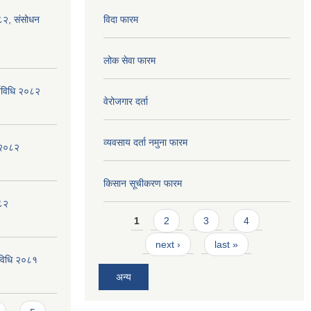
०८२, संसोधन
विदा फारम
लोक सेवा फारम
्यविधि २०८२
वेरोजगार दर्ता
व्यवसाय दर्ता नमुना फारम
न २०८२
किसान सूचीकरण फारम
०८२
Pages
1
2
3
4
next ›
last »
्यविधि २०८१
अन्य