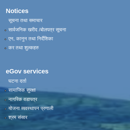
Notices
सूचना तथा समाचार
सार्वजनिक खरीद /बोलपत्र सूचना
एन, कानुन तथा निर्देशिका
कर तथा शुल्कहरु
eGov services
घटना दर्ता
सामाजिक सुरक्षा
नागरिक वडापत्र
योजना व्यवस्थापन प्रणाली
श्रम संसार