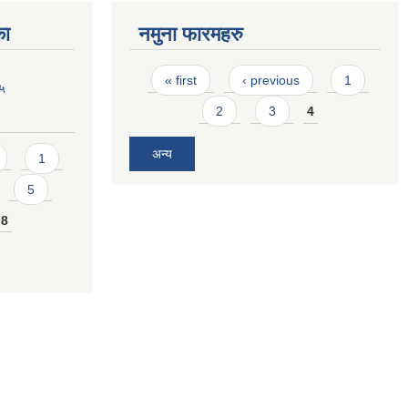
का
नमुना फारमहरु
Pages
« first
‹ previous
1
७५
2
3
4
अन्य
1
5
8