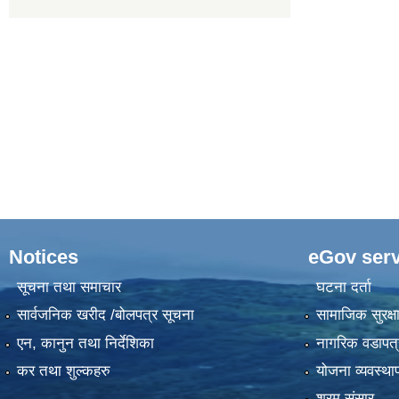
Notices
eGov serv
सूचना तथा समाचार
घटना दर्ता
सार्वजनिक खरीद /बोलपत्र सूचना
सामाजिक सुरक्ष
एन, कानुन तथा निर्देशिका
नागरिक वडापत्
कर तथा शुल्कहरु
योजना व्यवस्था
श्रम संसार