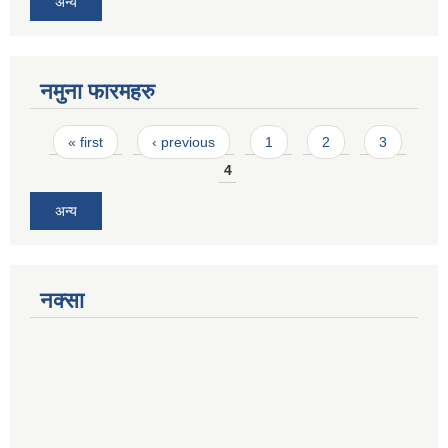
अन्य
नमुना फारमहरु
Pages
« first
‹ previous
1
2
3
4
अन्य
नक्सा