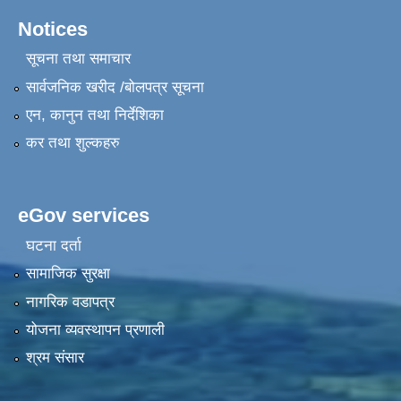
Notices
सूचना तथा समाचार
सार्वजनिक खरीद /बोलपत्र सूचना
एन, कानुन तथा निर्देशिका
कर तथा शुल्कहरु
eGov services
घटना दर्ता
सामाजिक सुरक्षा
नागरिक वडापत्र
योजना व्यवस्थापन प्रणाली
श्रम संसार