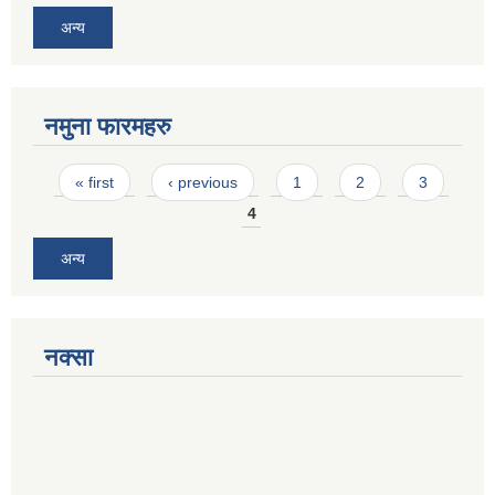
अन्य
नमुना फारमहरु
Pages
« first
‹ previous
1
2
3
4
अन्य
नक्सा