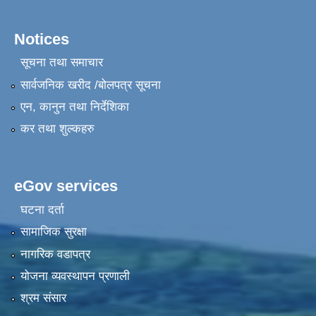
Notices
सूचना तथा समाचार
सार्वजनिक खरीद /बोलपत्र सूचना
एन, कानुन तथा निर्देशिका
कर तथा शुल्कहरु
eGov services
घटना दर्ता
सामाजिक सुरक्षा
नागरिक वडापत्र
योजना व्यवस्थापन प्रणाली
श्रम संसार