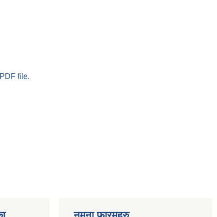
PDF file.
का
नमुना फारमहरु