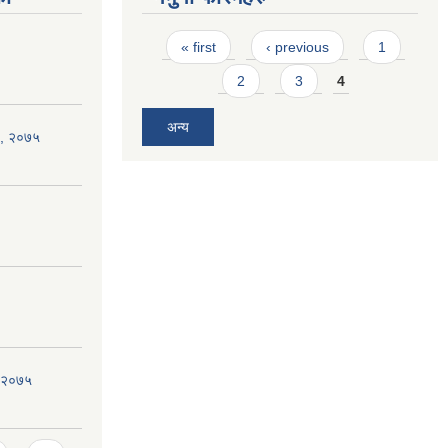
Pages
« first
‹ previous
1
2
3
4
अन्य
न , २०७५
, २०७५