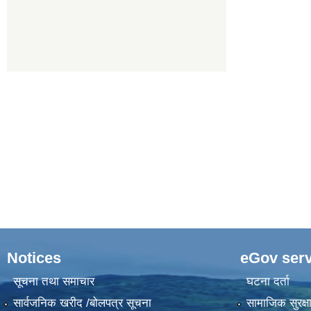
Notices
eGov serv
सूचना तथा समाचार
घटना दर्ता
सार्वजनिक खरीद /बोलपत्र सूचना
सामाजिक सुरक्ष