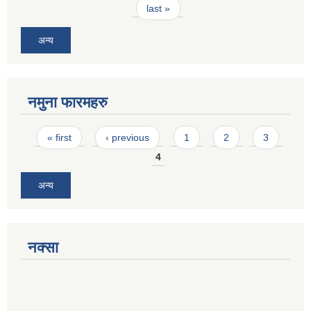
last »
अन्य
नमुना फारमहरु
Pages
« first
‹ previous
1
2
3
4
अन्य
नक्सा