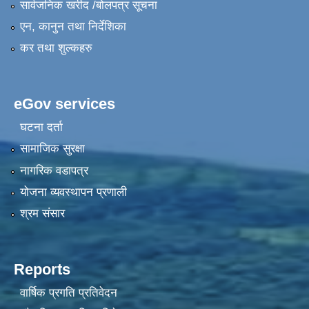
सार्वजनिक खरीद /बोलपत्र सूचना
एन, कानुन तथा निर्देशिका
कर तथा शुल्कहरु
eGov services
घटना दर्ता
सामाजिक सुरक्षा
नागरिक वडापत्र
योजना व्यवस्थापन प्रणाली
श्रम संसार
Reports
वार्षिक प्रगति प्रतिवेदन