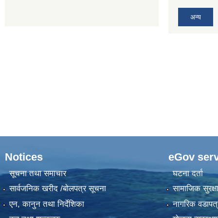
अन्य
Notices
eGov serv
सूचना तथा समाचार
घटना दर्ता
सार्वजनिक खरीद /बोलपत्र सूचना
सामाजिक सुरक्ष
एन, कानुन तथा निर्देशिका
नागरिक वडापत्