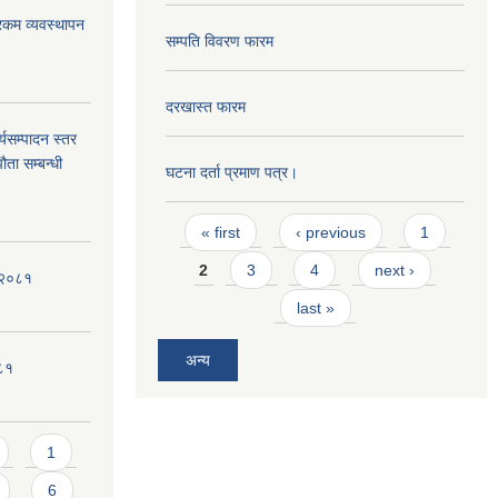
ी रकम व्यवस्थापन
सम्पति विवरण फारम
दरखास्त फारम
्यसम्पादन स्तर
ता सम्बन्धी
घटना दर्ता प्रमाण पत्र।
Pages
« first
‹ previous
1
2
3
4
next ›
ी-२०८१
last »
अन्य
०८१
1
6