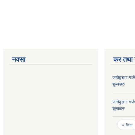
नक्सा
कर तथा श
जन्तेढुङ्गा ग
शुल्कहरु
जन्तेढुङ्गा ग
शुल्कहरु
Pages
« first