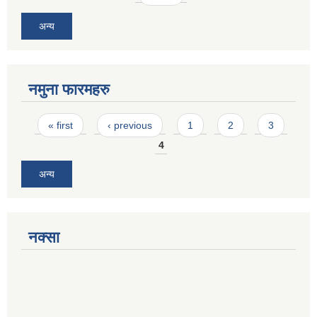
अन्य
नमुना फारमहरु
Pages
« first
‹ previous
1
2
3
4
अन्य
नक्सा