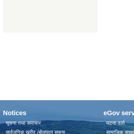
Notices
eGov serv
सूचना तथा समाचार
घटना दर्ता
सार्वजनिक खरीद /बोलपत्र सूचना
सामाजिक सुरक्ष