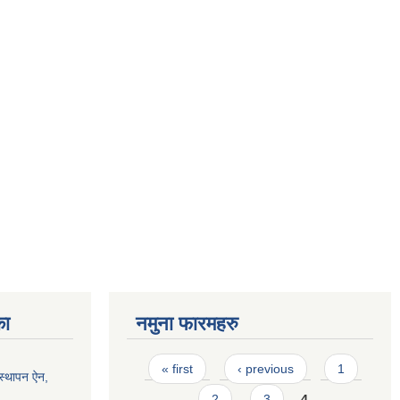
का
नमुना फारमहरु
Pages
« first
‹ previous
1
स्थापन ऐन,
2
3
4