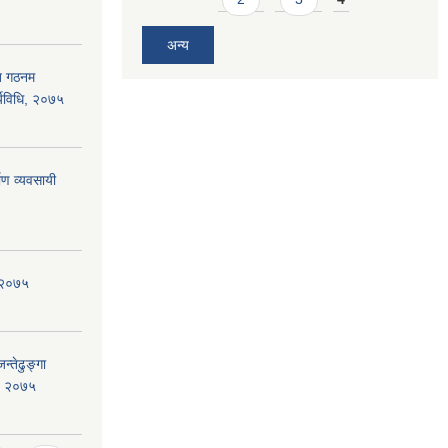
अन्य
ति गठनम
्यविधि, २०७५
माण व्यवसायी
न २०७५
न्तेढुङ्गा
ी, २०७५