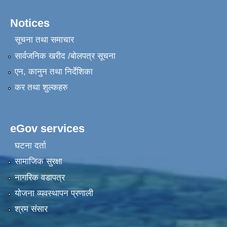
Notices
सूचना तथा समाचार
सार्वजनिक खरीद /बोलपत्र सूचना
एन, कानुन तथा निर्देशिका
कर तथा शुल्कहरु
eGov services
घटना दर्ता
सामाजिक सुरक्षा
नागरिक वडापत्र
योजना व्यवस्थापन प्रणाली
श्रम संसार