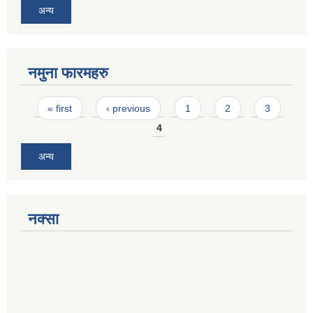
अन्य
नमुना फारमहरु
Pages
« first
‹ previous
1
2
3
4
अन्य
नक्सा