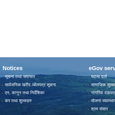
Notices
eGov serv
सूचना तथा समाचार
घटना दर्ता
सार्वजनिक खरीद /बोलपत्र सूचना
सामाजिक सुरक्ष
एन, कानुन तथा निर्देशिका
नागरिक वडापत्
कर तथा शुल्कहरु
योजना व्यवस्था
श्रम संसार