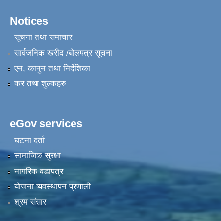
Notices
सूचना तथा समाचार
सार्वजनिक खरीद /बोलपत्र सूचना
एन, कानुन तथा निर्देशिका
कर तथा शुल्कहरु
eGov services
घटना दर्ता
सामाजिक सुरक्षा
नागरिक वडापत्र
योजना व्यवस्थापन प्रणाली
श्रम संसार