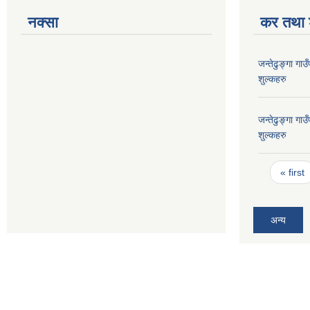
नक्सा
कर तथा श
जन्तेढुङ्गा ग
शुल्कहरु
जन्तेढुङ्गा ग
शुल्कहरु
Pages
« first
अन्य