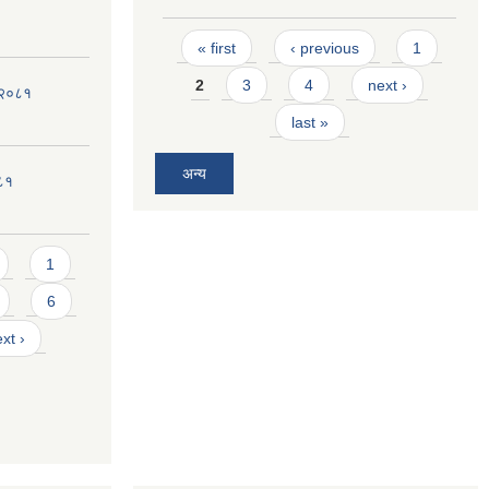
Pages
« first
‹ previous
1
2
3
4
next ›
ी-२०८१
last »
अन्य
०८१
1
6
xt ›