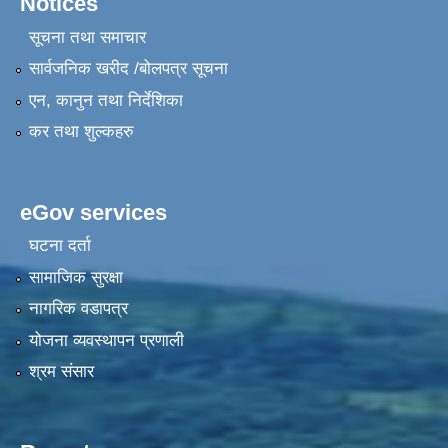
Notices
सूचना तथा समाचार
सार्वजनिक खरीद /बोलपत्र सूचना
एन, कानुन तथा निर्देशिका
कर तथा शुल्कहरु
eGov services
घटना दर्ता
सामाजिक सुरक्षा
नागरिक वडापत्र
योजना व्यवस्थापन प्रणाली
श्रम संसार