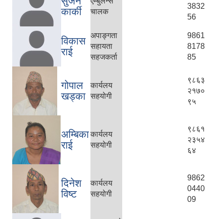
सुजन
एम्बुलेन्स
3832
कार्की
चालक
56
अपाङ्गता
9861
विकास
सहायता
8178
राई
सहजकर्ता
85
९८६३
गोपाल
कार्यलय
२१७०
खड्का
सहयोगी
९५
९८६१
अम्बिका
कार्यलय
२३५४
राई
सहयोगी
६४
9862
दिनेश
कार्यलय
0440
विष्ट
सहयोगी
09