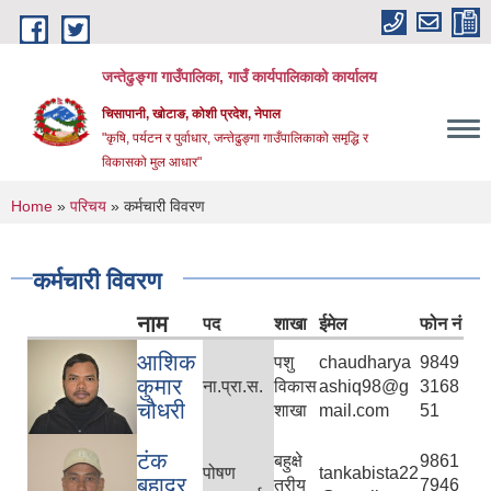
Skip to main content
जन्तेढुङ्गा गाउँपालिका, गाउँ कार्यपालिकाको कार्यालय
चिसापानी, खोटाङ, कोशी प्रदेश, नेपाल
"कृषि, पर्यटन र पुर्वाधार, जन्तेढुङ्गा गाउँपालिकाको समृद्धि र
विकासको मुल आधार"
You are here
Home
»
परिचय
» कर्मचारी विवरण
कर्मचारी विवरण
नाम
पद
शाखा
ईमेल
फोन नं
आशिक
पशु
chaudharya
9849
कुमार
ना.प्रा.स.
विकास
ashiq98@g
3168
चौधरी
शाखा
mail.com
51
टंक
बहुक्षे
9861
पोषण
tankabista22
बहादुर
त्रीय
7946