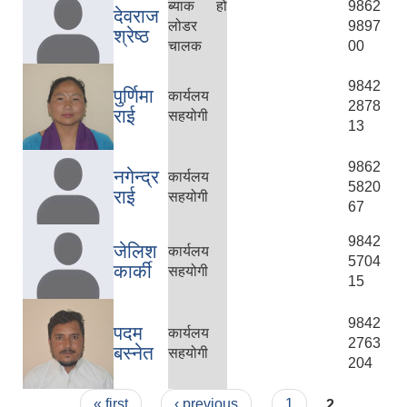
ब्याक हो
9862
देवराज
लोडर
9897
श्रेष्ठ
चालक
00
9842
पुर्णिमा
कार्यलय
2878
राई
सहयोगी
13
9862
नगेन्द्र
कार्यलय
5820
राई
सहयोगी
67
9842
जेलिश
कार्यलय
5704
कार्की
सहयोगी
15
9842
पदम
कार्यलय
2763
बस्नेत
सहयोगी
204
Pages
« first
‹ previous
1
2