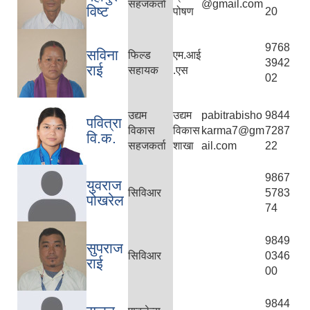
सहजकर्ता
@gmail.com
विष्ट
पोषण
20
9768
सविना
फिल्ड
एम.आई
3942
राई
सहायक
.एस
02
उद्यम
उद्यम
pabitrabisho
9844
पवित्रा
विकास
विकास
karma7@gm
7287
वि.क.
सहजकर्ता
शाखा
ail.com
22
9867
युवराज
सिविआर
5783
पोखरेल
74
9849
सुपराज
सिविआर
0346
राई
00
9844