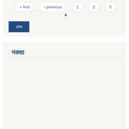
Pages
« first
‹ previous
1
2
3
4
अन्य
नक्सा