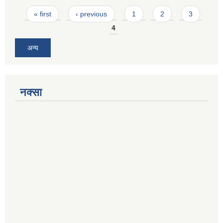
Pages
« first
‹ previous
1
2
3
4
अन्य
नक्सा