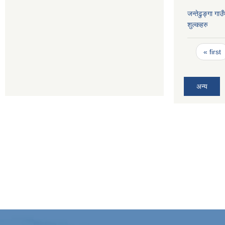
जन्तेढुङ्गा ग
शुल्कहरु
Pages
« first
अन्य