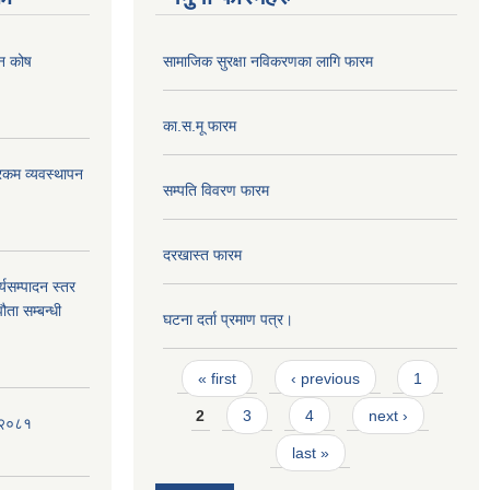
पन कोष
सामाजिक सुरक्षा नविकरणका लागि फारम
का.स.मू फारम
ी रकम व्यवस्थापन
सम्पति विवरण फारम
दरखास्त फारम
्यसम्पादन स्तर
ता सम्बन्धी
घटना दर्ता प्रमाण पत्र।
Pages
« first
‹ previous
1
2
3
4
next ›
ी-२०८१
last »