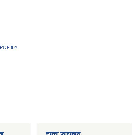
PDF file.
का
नमुना फारमहरु