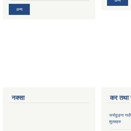
अन्य
अन्य
नक्सा
कर तथा श
जन्तेढुङ्गा ग
शुल्कहरु