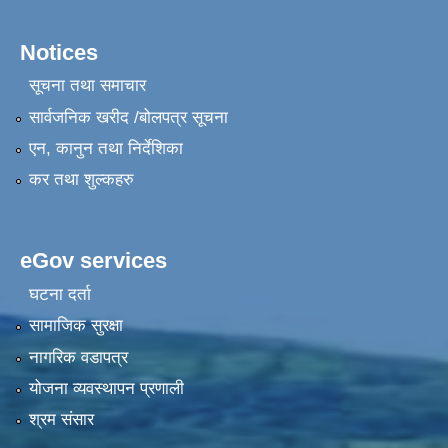
Notices
सूचना तथा समाचार
सार्वजनिक खरीद /बोलपत्र सूचना
एन, कानुन तथा निर्देशिका
कर तथा शुल्कहरु
eGov services
घटना दर्ता
सामाजिक सुरक्षा
नागरिक वडापत्र
योजना व्यवस्थापन प्रणाली
श्रम संसार