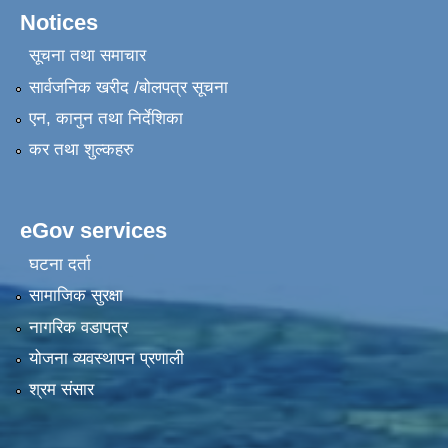
Notices
सूचना तथा समाचार
सार्वजनिक खरीद /बोलपत्र सूचना
एन, कानुन तथा निर्देशिका
कर तथा शुल्कहरु
eGov services
घटना दर्ता
सामाजिक सुरक्षा
नागरिक वडापत्र
योजना व्यवस्थापन प्रणाली
श्रम संसार