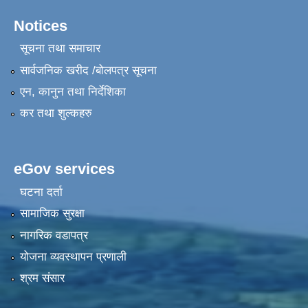
Notices
सूचना तथा समाचार
सार्वजनिक खरीद /बोलपत्र सूचना
एन, कानुन तथा निर्देशिका
कर तथा शुल्कहरु
eGov services
घटना दर्ता
सामाजिक सुरक्षा
नागरिक वडापत्र
योजना व्यवस्थापन प्रणाली
श्रम संसार