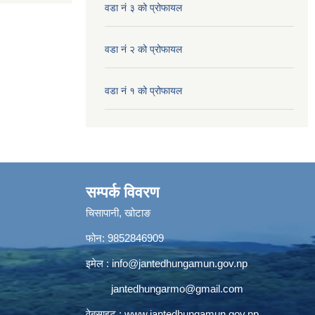
वडा नं ३ को प्रोफायल
वडा नं २ को प्रोफायल
वडा नं १ को प्रोफायल
सम्पर्क विवरण
चिसापानी, खोटाङ
फोन: 9852846909
इमेल :
info@jantedhungamun.gov.np
jantedhungarmo@gmail.com
वेबसाइट :
www.jantedhungamun.gov.np