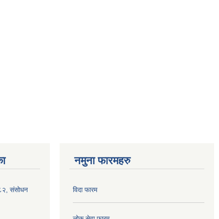
का
नमुना फारमहरु
०८२, संसोधन
विदा फारम
लोक सेवा फारम