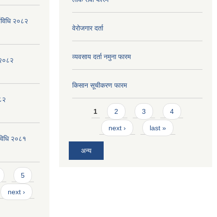
्यविधि २०८२
वेरोजगार दर्ता
व्यवसाय दर्ता नमुना फारम
न २०८२
किसान सूचीकरण फारम
०८२
Pages
1
2
3
4
next ›
last »
्यविधि २०८१
अन्य
5
next ›