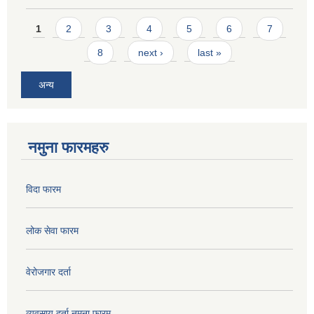
Pages
1
2
3
4
5
6
7
8
next ›
last »
अन्य
नमुना फारमहरु
विदा फारम
लोक सेवा फारम
वेरोजगार दर्ता
व्यवसाय दर्ता नमुना फारम