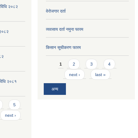
्यविधि २०८२
वेरोजगार दर्ता
व्यवसाय दर्ता नमुना फारम
न २०८२
किसान सूचीकरण फारम
०८२
Pages
1
2
3
4
next ›
last »
्यविधि २०८१
अन्य
5
next ›