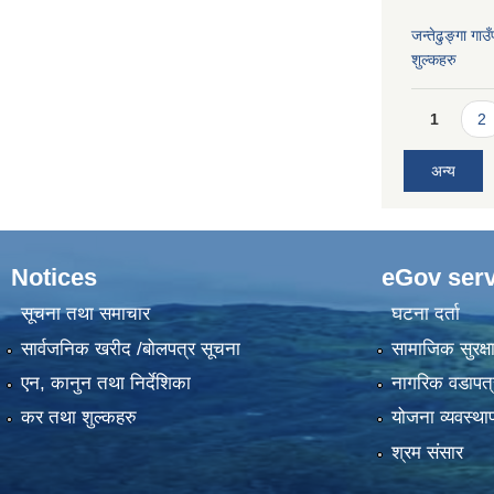
जन्तेढुङ्गा ग
शुल्कहरु
Pages
1
2
अन्य
Notices
eGov serv
सूचना तथा समाचार
घटना दर्ता
सार्वजनिक खरीद /बोलपत्र सूचना
सामाजिक सुरक्ष
एन, कानुन तथा निर्देशिका
नागरिक वडापत्
कर तथा शुल्कहरु
योजना व्यवस्था
श्रम संसार