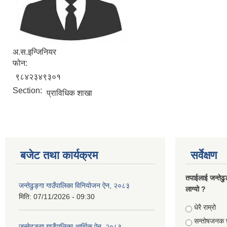
अ.स.इन्जिनियर
फोन:
९८४२३४९३०१
Section:
प्राविधिक शाखा
बजेट तथा कार्यक्रम
सर्वेक्षण
तपाईलाई जन्तेढु
जन्तेढुङ्गा गाउँपालिका विनियोजन ऐन, २०८३
लाग्यो ?
मिति:
07/11/2026 - 09:30
Choices
धेरै राम्रो
सन्तोषजनक 
जन्तेढुङ्गा गाउँपालिका आर्थिक ऐन ,२०८३