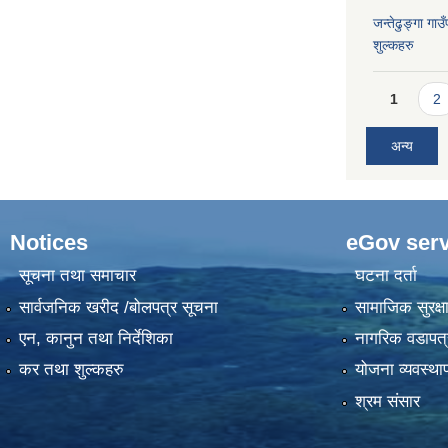
जन्तेढुङ्गा ग
शुल्कहरु
Pages
1
2
अन्य
Notices
eGov serv
सूचना तथा समाचार
घटना दर्ता
सार्वजनिक खरीद /बोलपत्र सूचना
सामाजिक सुरक्ष
एन, कानुन तथा निर्देशिका
नागरिक वडापत्
कर तथा शुल्कहरु
योजना व्यवस्था
श्रम संसार