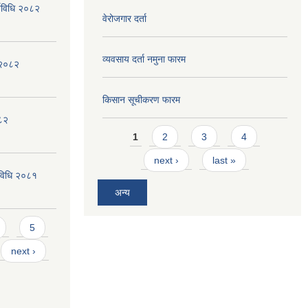
्यविधि २०८२
वेरोजगार दर्ता
व्यवसाय दर्ता नमुना फारम
न २०८२
किसान सूचीकरण फारम
०८२
Pages
1
2
3
4
next ›
last »
्यविधि २०८१
अन्य
5
next ›