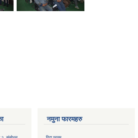
का
नमुना फारमहरु
०८२, संसोधन
विदा फारम