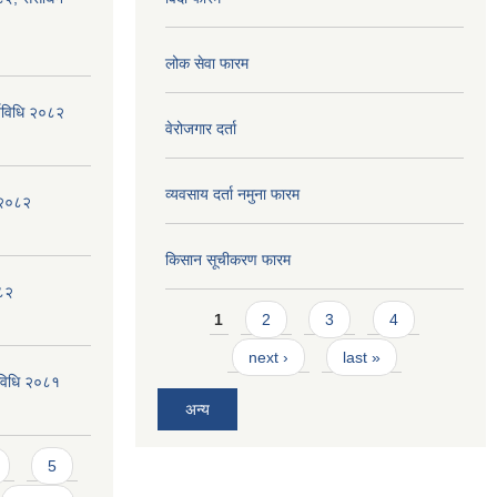
लोक सेवा फारम
्यविधि २०८२
वेरोजगार दर्ता
व्यवसाय दर्ता नमुना फारम
न २०८२
किसान सूचीकरण फारम
०८२
Pages
1
2
3
4
next ›
last »
्यविधि २०८१
अन्य
5