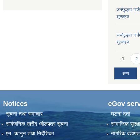
जन्तेढुङ्गा ग
शुल्कहरु
जन्तेढुङ्गा ग
शुल्कहरु
Pages
1
2
अन्य
Notices
eGov serv
सूचना तथा समाचार
घटना दर्ता
सार्वजनिक खरीद /बोलपत्र सूचना
सामाजिक सुरक्ष
एन, कानुन तथा निर्देशिका
नागरिक वडापत्