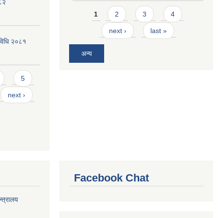
०८२
Pages
1
2
3
4
next ›
last »
्यविधि २०८१
अन्य
5
next ›
Facebook Chat
्त्रालय