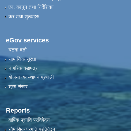
एन, कानुन तथा निर्देशिका
कर तथा शुल्कहरु
eGov services
घटना दर्ता
सामाजिक सुरक्षा
नागरिक वडापत्र
योजना व्यवस्थापन प्रणाली
श्रम संसार
Reports
वार्षिक प्रगति प्रतिवेदन
चौमासिक प्रगति प्रतिवेदन