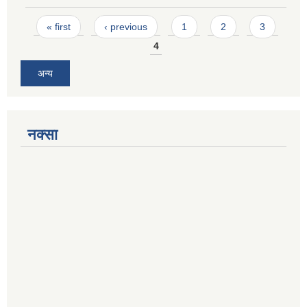
Pages
« first
‹ previous
1
2
3
4
अन्य
नक्सा