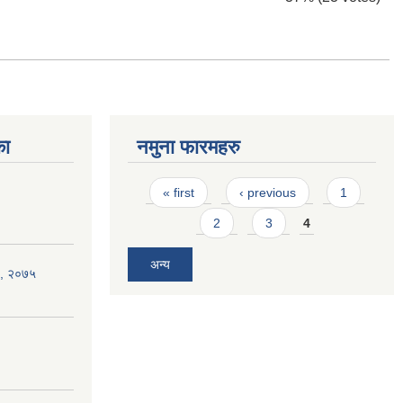
का
नमुना फारमहरु
Pages
« first
‹ previous
1
2
3
4
अन्य
न , २०७५