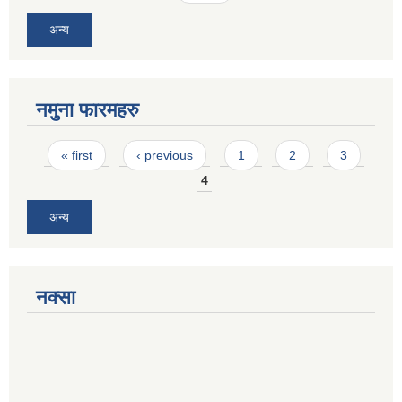
अन्य
नमुना फारमहरु
Pages
« first
‹ previous
1
2
3
4
अन्य
नक्सा