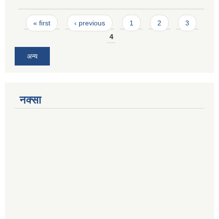
Pages
« first
‹ previous
1
2
3
4
अन्य
नक्सा