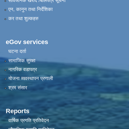
सार्वजनिक खरीद /बोलपत्र सूचना
एन, कानुन तथा निर्देशिका
कर तथा शुल्कहरु
eGov services
घटना दर्ता
सामाजिक सुरक्षा
नागरिक वडापत्र
योजना व्यवस्थापन प्रणाली
श्रम संसार
Reports
वार्षिक प्रगति प्रतिवेदन