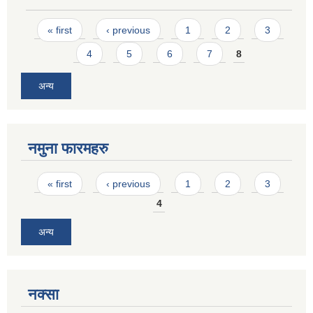
Pages
« first
‹ previous
1
2
3
4
5
6
7
8
अन्य
नमुना फारमहरु
Pages
« first
‹ previous
1
2
3
4
अन्य
नक्सा